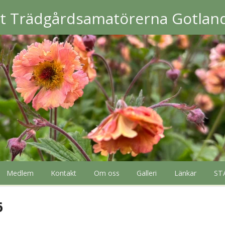
et Trädgårdsamatörerna Gotlan
Medlem
Kontakt
Om oss
Galleri
Länkar
ST
6