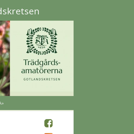
dskretsen
A»