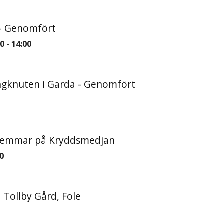
l - Genomfört
0 - 14:00
ngknuten i Garda - Genomfört
dlemmar på Kryddsmedjan
00
Tollby Gård, Fole