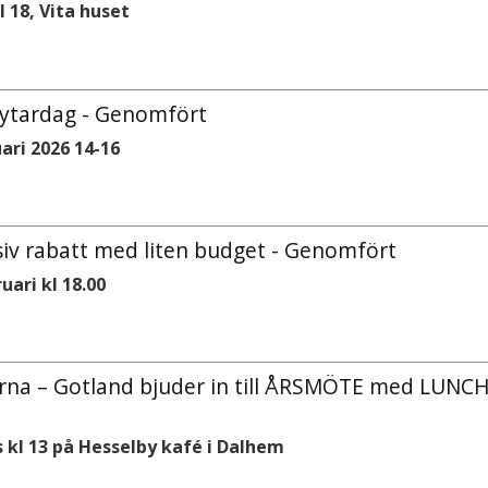
 18, Vita huset
-bytardag - Genomfört
ari 2026 14-16
siv rabatt med liten budget - Genomfört
ari kl 18.00
na – Gotland bjuder in till ÅRSMÖTE med LUNC
 kl 13 på Hesselby kafé i Dalhem