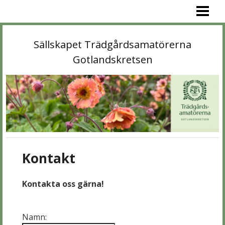
PROGRAM
AKTUELLT
Sällskapet Trädgårdsamatörerna
MEDLEM
Gotlandskretsen
KONTAKT
OM OSS
GALLERI
LÄNKAR
Kontakt
STA»
Kontakta oss gärna!
Namn: