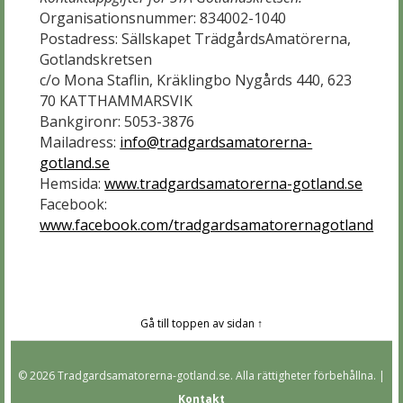
Organisationsnummer: 834002-1040
Postadress: Sällskapet TrädgårdsAmatörerna,
Gotlandskretsen
c/o Mona Staflin, Kräklingbo Nygårds 440, 623
70 KATTHAMMARSVIK
Bankgironr: 5053-3876
Mailadress:
info@tradgardsamatorerna-
gotland.se
Hemsida:
www.tradgardsamatorerna-gotland.se
Facebook:
www.facebook.com/tradgardsamatorernagotland
Gå till toppen av sidan ↑
© 2026 Tradgardsamatorerna-gotland.se. Alla rättigheter förbehållna. |
Kontakt