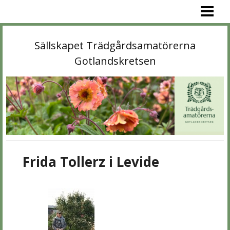
PROGRAM
AKTUELLT
Sällskapet Trädgårdsamatörerna
MEDLEM
Gotlandskretsen
KONTAKT
OM OSS
GALLERI
LÄNKAR
Frida Tollerz i Levide
STA»