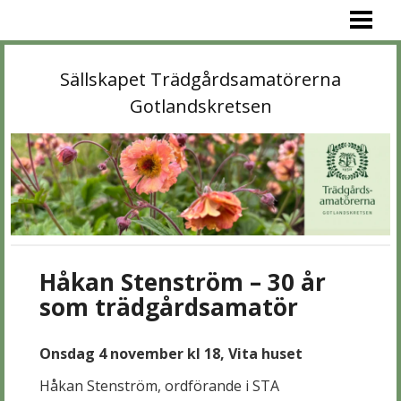
PROGRAM
AKTUELLT
Sällskapet Trädgårdsamatörerna
MEDLEM
Gotlandskretsen
KONTAKT
OM OSS
GALLERI
LÄNKAR
Håkan Stenström – 30 år
STA»
som trädgårdsamatör
Onsdag 4 november kl 18, Vita huset
Håkan Stenström, ordförande i STA