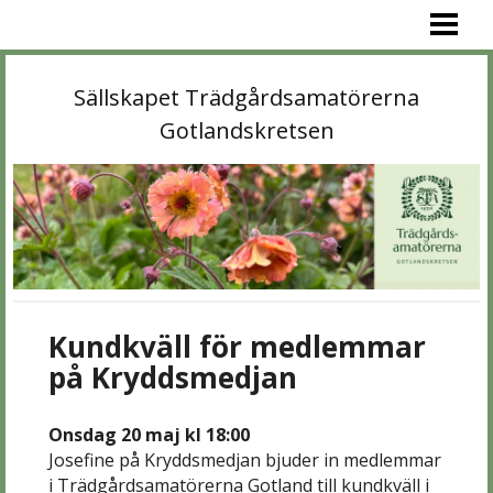
PROGRAM
AKTUELLT
Sällskapet Trädgårdsamatörerna
MEDLEM
Gotlandskretsen
KONTAKT
OM OSS
GALLERI
LÄNKAR
Kundkväll för medlemmar
STA»
på Kryddsmedjan
Onsdag 20 maj kl 18:00
Josefine på Kryddsmedjan bjuder in medlemmar
i Trädgårdsamatörerna Gotland till kundkväll i